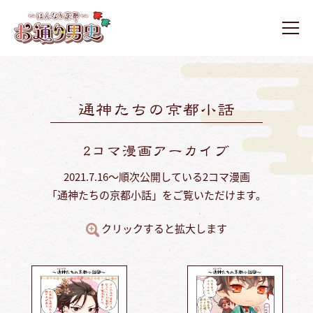
ュ
コ
ー
通
ン
り
メ
テ
ニ
男
お
お
ュ
ン
史
ー
通
通
ツ
り
り
へ
男
男
ス
史
史
キ
ホ
ッ
ー
プ
2021.7.16～順次公開している2コマ漫画
ム
「通神たちの京都小話」をご覧いただけます。
ペ
ー
クリックすると拡大します
ジ