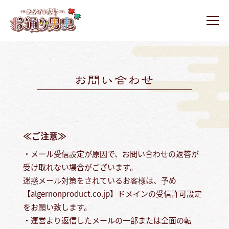
ュ
コ
ー
通
ン
り
メ
テ
ニ
男
お
お
ュ
ン
史
ー
通
通
ツ
り
り
へ
男
男
ス
史
史
キ
ホ
ッ
ー
プ
ム
≪ご注意≫
ペ
・メール受信設定が原因で、お問い合わせの返答が
ー
受け取れない場合がございます。
ジ
迷惑メール対策をされているお客様は、予め
【algernonproduct.co.jp】ドメインの受信許可設定
をお願い致します。
・運営より返信したメールの一部または全面の転