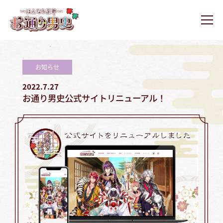
ュ
コ
ー
通
ン
り
メ
テ
ニ
男
お
お
ュ
ン
史
ー
通
通
ツ
り
り
お知らせ
へ
男
男
ス
2022.7.27
史
史
キ
お通り男史公式サイトリニューアル！
ホ
ッ
ー
プ
ム
ペ
ー
ジ