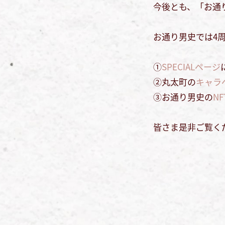
今後とも、「お通
お通り男史では4
①
SPECIALページ
②丸太町の
キャラ
③お通り男史の
NF
皆さま是非ご覧く