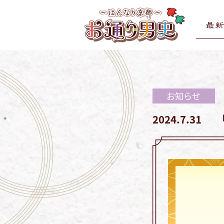
お
コ
通
ン
り
テ
男
お
お
ン
史
通
通
ツ
り
へ
り
男
お知らせ
ス
男
史
キ
史
2024.7.31
ホ
ッ
ー
プ
ム
ペ
ー
ジ