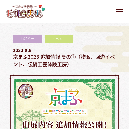
ュ
コ
ー
通
ン
り
メ
テ
ニ
男
お
お
ュ
ン
史
ー
通
通
ツ
り
り
お知らせ
イベント
へ
男
男
ス
2023.9.8
史
史
キ
京まふ2023 追加情報 その②（物販、回遊イベ
ホ
ッ
ント、伝統工芸体験工房）
ー
プ
ム
ペ
ー
ジ