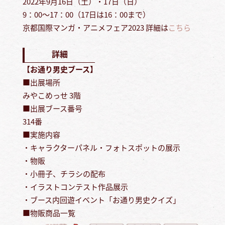
2022年9月16日（土）・17日（日）
9：00～17：00（17日は16：00まで）
京都国際マンガ・アニメフェア2023 詳細は
こちら
詳細
【お通り男史ブース】
■出展場所
みやこめっせ 3階
■出展ブース番号
314番
■実施内容
・キャラクターパネル・フォトスポットの展示
・物販
・小冊子、チラシの配布
・イラストコンテスト作品展示
・ブース内回遊イベント「お通り男史クイズ」
■物販商品一覧