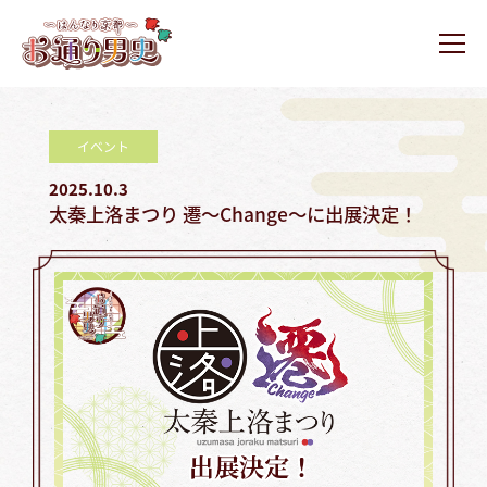
ュ
コ
ー
通
ン
り
メ
テ
ニ
男
お
お
ュ
ン
史
ー
通
通
ツ
り
り
イベント
へ
男
男
ス
2025.10.3
史
史
キ
太秦上洛まつり 遷～Change～に出展決定！
ホ
ッ
ー
プ
ム
ペ
ー
ジ