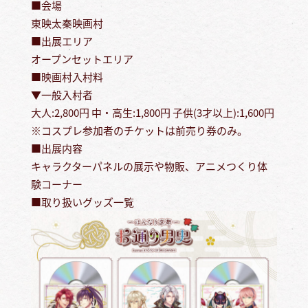
■会場
東映太秦映画村
■出展エリア
オープンセットエリア
■映画村入村料
▼一般入村者
大人:2,800円 中・高生:1,800円 子供(3才以上):1,600円
※コスプレ参加者のチケットは前売り券のみ。
■出展内容
キャラクターパネルの展示や物販、アニメつくり体
験コーナー
■取り扱いグッズ一覧