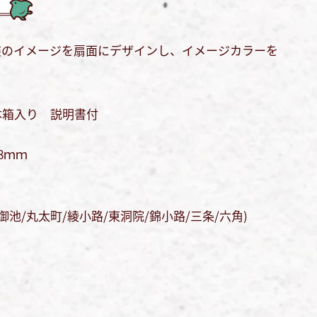
装のイメージを扇面にデザインし、イメージカラーを
本箱入り 説明書付
8ｍｍ
/御池/丸太町/綾小路/東洞院/錦小路/三条/六角)