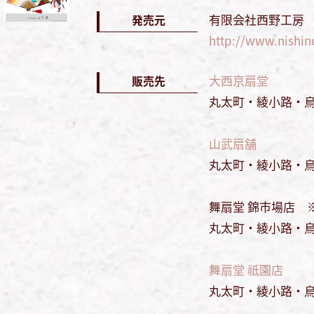
有限会社西野工房
発売元
http://www.nishin
大西京扇堂
販売先
丸太町・綾小路・烏
山武扇舗
丸太町・綾小路・烏
舞扇堂 錦市場店 
丸太町・綾小路・烏
舞扇堂 祇園店
丸太町・綾小路・烏