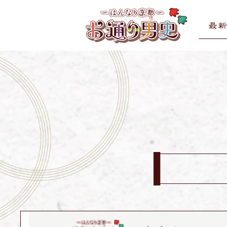
お
コ
通
ン
り
テ
男
お
お
ン
史
通
通
ツ
り
へ
り
男
ス
男
史
キ
史
ホ
ッ
ー
プ
ム
ペ
ー
ジ