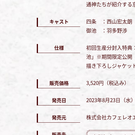
下
印
通神たちが紹介する
ー
矢
キ
を
印
四条 ：西山宏太朗
ー
キャスト
使
キ
御池 ：羽多野渉
を
っ
ー
使
て
を
初回生産分封入特典
仕様
っ
く
使
池」※期間限定公開
て
だ
っ
描き下ろしジャケッ
く
さ
て
だ
い。
3,520円（税込み）
販売価格
く
さ
だ
い。
2023年8月23日（水
発売日
さ
い。
株式会社カフェレオ
発売元
販売先