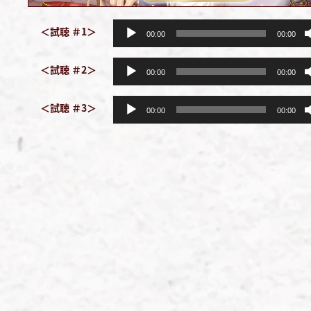
音
＜試聴 ＃1＞
00:00
00:00
声
音
プ
＜試聴 ＃2＞
00:00
00:00
声
レ
音
プ
＜試聴 ＃3＞
ー
00:00
00:00
声
レ
ヤ
プ
ー
ー
レ
ヤ
ー
ー
ヤ
ー