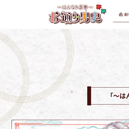
お
コ
通
ン
り
テ
男
お
お
ン
史
通
通
ツ
り
へ
り
男
ス
男
史
キ
史
ホ
ッ
ー
プ
ム
「～は
ペ
ー
ジ