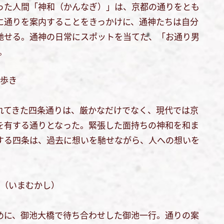
った人間「神和（かんなぎ）」は、京都の通りをとも
に通りを案内することをきっかけに、通神たちは自分
馳せる。通神の日常にスポットを当てた、「お通り男
。
ろ歩き
れてきた四条通りは、厳かなだけでなく、現代では京
を有する通りとなった。緊張した面持ちの神和を和ま
する四条は、過去に想いを馳せながら、人への想いを
昔（いまむかし）
めに、御池大橋で待ち合わせした御池一行。通りの案