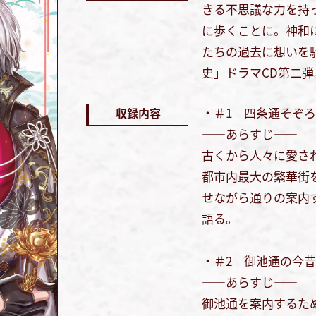
きる不思議な力を持
に歩くことに。神和
たちの過去に想いを
史」ドラマCD第二弾
・＃1 四条通そぞ
収録内容
――あらすじ――
古くから人々に愛さ
都市内最大の繁華街
せながら通りの案内
語る。
・＃2 御池通の今
――あらすじ――
御池通を案内するた