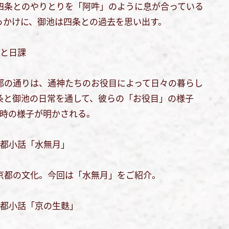
四条とのやりとりを「阿吽」のように息が合っている
っかけに、御池は四条との過去を思い出す。
めと日課
都の通りは、通神たちのお役目によって日々の暮らし
条と御池の日常を通して、彼らの「お役目」の様子
当時の様子が明かされる。
京都小話「水無月」
京都の文化。今回は「水無月」をご紹介。
京都小話「京の生麩」