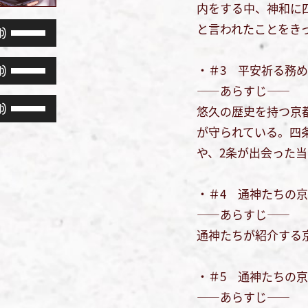
内をする中、神和に
と言われたことをき
ボ
リ
ボ
・＃3 平安祈る務
ュ
リ
――あらすじ――
ー
ボ
ュ
悠久の歴史を持つ京
ム
リ
ー
が守られている。四
調
ュ
ム
や、2条が出会った
節
ー
調
に
ム
節
・＃4 通神たちの
は
調
に
――あらすじ――
上
節
は
通神たちが紹介する
下
に
上
矢
は
下
・＃5 通神たちの
印
上
矢
――あらすじ――
キ