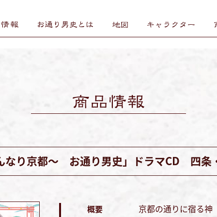
んなり京都～ お通り男史」ドラマCD 四条
京都の通りに宿る神
概要